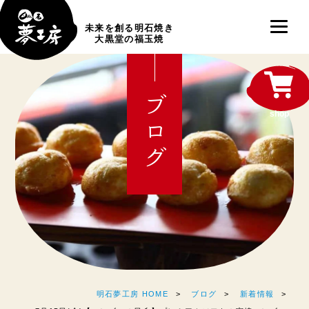
未来を創る明石焼き
大黒堂の福玉焼
ブログ
shop
明石夢工房 HOME
ブログ
新着情報