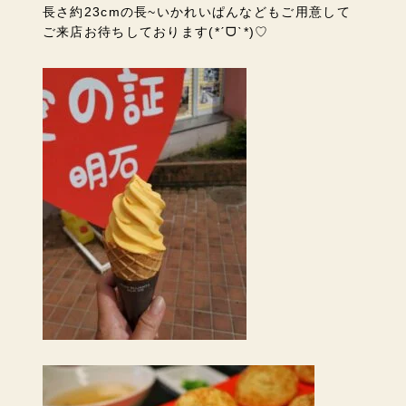
長さ約23cmの長~いかれいぱんなどもご用意して
ご来店お待ちしております
(*ˊᗜˋ*)♡