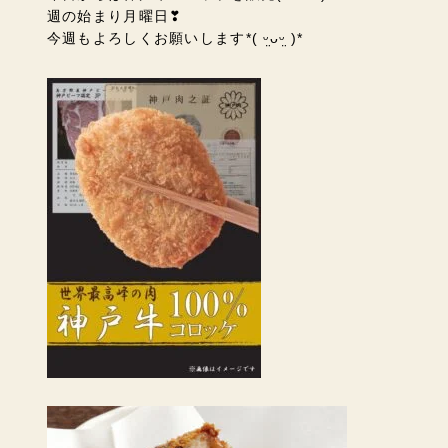
週の始まり月曜日❣
今週もよろしくお願いします*( ᵕ̤ᴗᵕ̤ )*