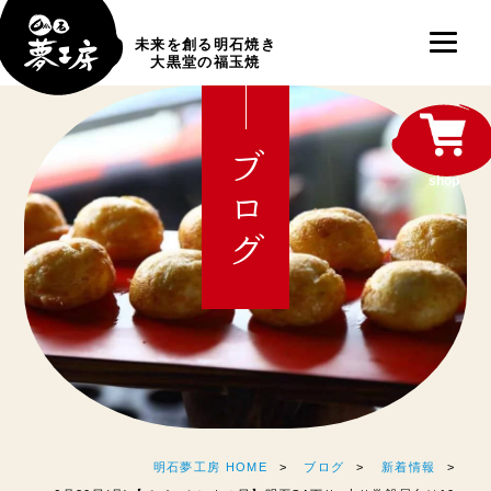
未来を創る明石焼き
大黒堂の福玉焼
ブログ
shop
明石夢工房 HOME
ブログ
新着情報