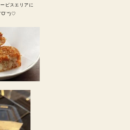
サービスエリアに
ᗜˋ*)♡