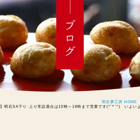
ブログ
明石夢工房 HOME
日】明石SA下り･上り常設屋台は10時～19時まで営業です(*´꒳`*) い