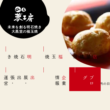
未来を創る明石焼き
大黒堂の福玉焼
明石焼き
福玉焼
店舗情報
営
出展
・
出張
・
運
報
企
情
グ
ブ
業
ロ
6月19日(日)【元号の