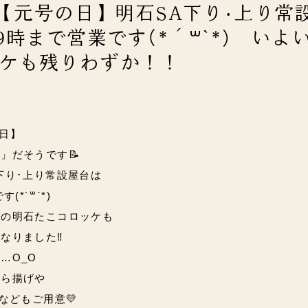
日)【元号の日】明石SA下り･上り常
9時まで営業です(*´꒳`*) いよ
ケも残りわずか！！
の日】
」だそうです📝
下り･上り常設屋台は
(*´꒳`*)
中の明石たこコロッケも
なりました‼
…O_O
から揚げや
などもご用意💛