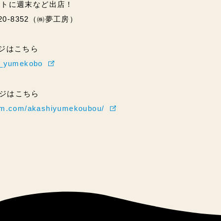
ントに週末など出店！
20-8352（㈱夢工房）
ページはこちら
hi_yumekobo
ページはこちら
ram.com/akashiyumekoubou/