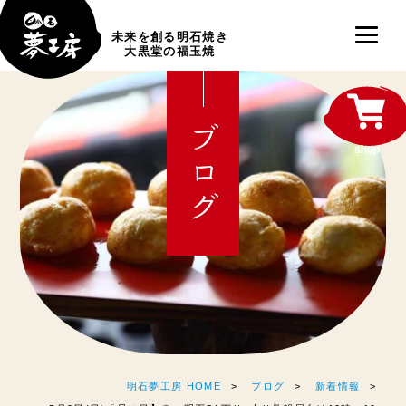
未来を創る明石焼き
大黒堂の福玉焼
ブログ
shop
明石夢工房 HOME
ブログ
新着情報