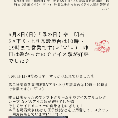
5月8日(日)「母の日】🌹 明石SA下り･上り常設屋台は10時～19
時まで営業です(〃’▽’〃) 昨日は暑かったのでアイス類が好評で
した♪
5月8日(日)「母の日】🌹 明石
SA下り･上り常設屋台は10時～
19時まで営業です(〃’▽’〃) 昨
日は暑かったのでアイス類が好評
でした♪
5月8日(日)
#母の日🌹
すっかり忘れていました
💦
第二神明道路
🛣️
明石SA下り･上り常設屋台は
10時～19時ま
で営業です(〃’▽’〃)
昨日は暑かったので
ソフトクリーム🍦やアイスブリュレク
レープ
などのアイス類が好評でした🥰
そしてサイドメニューの
肉巻きおにぎり
も！
本日も明石焼き(あかし玉子焼)などをご用意して、スタッフ
一同お待ちしています(*ˊᗜˋ*)♡