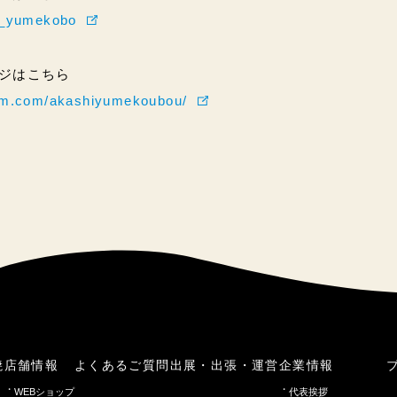
hi_yumekobo
ページはこちら
ram.com/akashiyumekoubou/
焼
店舗情報
よくあるご質問
出展・出張・運営
企業情報
WEBショップ
代表挨拶