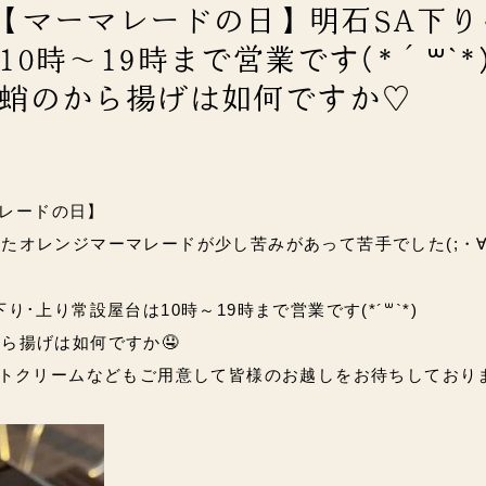
土)【マーマレードの日】明石SA下り
0時～19時まで営業です(*´꒳`*
蛸のから揚げは如何ですか♡
ーマレードの日】
たオレンジマーマレードが少し苦みがあって苦手でした(;・∀
り･上り常設屋台は10時～19時まで営業です(*´꒳`*)
ら揚げは如何ですか🤤
トクリームなどもご用意して皆様のお越しをお待ちしております(