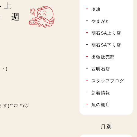
･上
冷凍
) 週
やまがた
明石SA上り店
明石SA下り店
出張販売部
・)
西明石店
スタッフブログ
新着情報
魚の棚店
*ˊᗜˋ*)♡
月別