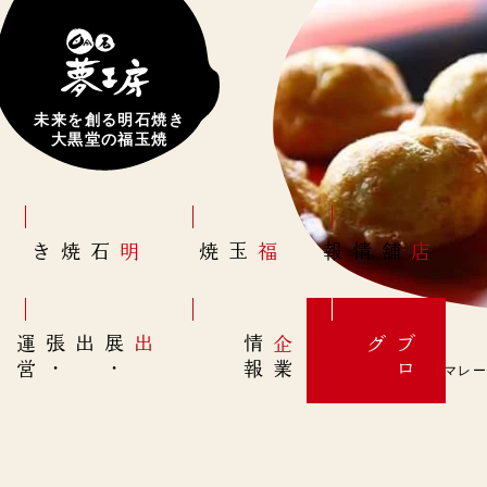
未来を創る明石焼き
大黒堂の福玉焼
明石焼き
福玉焼
店舗情報
営
出展
・
出張
・
運
報
企
情
グ
ブ
業
ロ
5月14日(土)【マーマレ