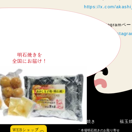
https://x.com/akas
当店のInstagram
https://www.instag
明石焼きを
全国にお届け！
こだわり
明石焼き
福玉
WEBショップ
本場明石焼きのお取り寄せ