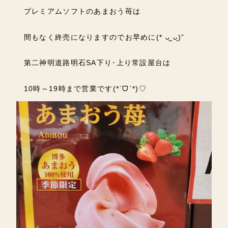
プレミアムソフトのあまおう苺は
間もなく終売になりますのでお早めに(* ᴗ͈ˬᴗ͈)”
第二神明道路明石SA下り･上り常設屋台は
10時～19時まで営業です(*ˊᗜˋ*)♡