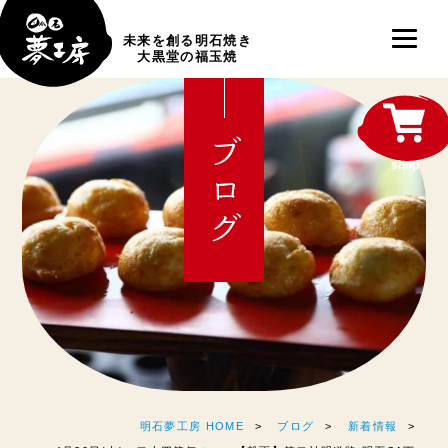
未来を創る明石焼き
大黒堂の福玉焼
ブログ
shop
明石夢工房 HOME
ブログ
新着情報