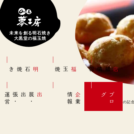
未来を創る明石焼き
大黒堂の福玉焼
明石焼き
福玉焼
店舗情報
営
出展
・
出張
・
運
報
企
情
グ
ブ
業
ロ
8月14日(日)【裸足の記