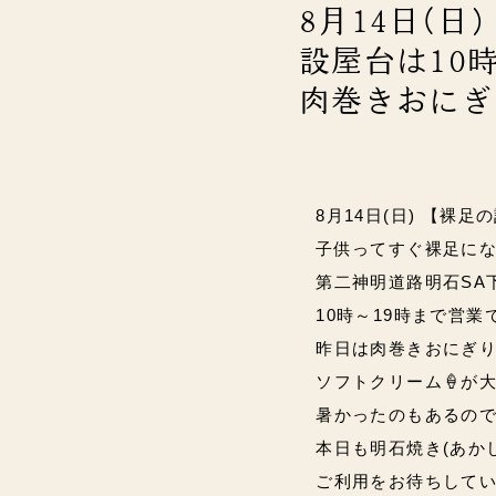
8月14日(
設屋台は10時
肉巻きおにぎ
8月14日(日) 【裸足
子供ってすぐ裸足にな
第二神明道路
明石SA
10時～19時まで営業です
昨日は肉巻きおにぎ
ソフトクリーム🍦が大
暑かったのもあるので
本日も明石焼き(あか
ご利用をお待ちして