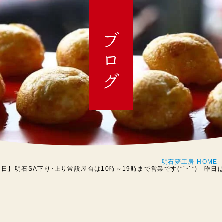
ブログ
明石夢工房 HOME
念日】明石SA下り･上り常設屋台は10時～19時まで営業です(*ˊᵕˋ*) 