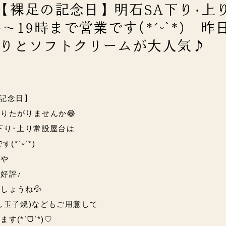
日)【裸足の記念日】明石SA下り･上
～19時まで営業です(*ˊᵕˋ*) 昨
りとソフトクリームが大人気♪
の記念日】
りたがりませんか😂
下り･上り常設屋台は
(*ˊᵕˋ*)
りや
好評♪
しょうね💦
し玉子焼)な
どもご用意して
います
(*ˊᗜˋ*)♡