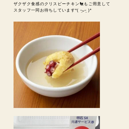
ザクザク食感のクリスピーチキン🐔もご用意して
スタッフ一同お待ちしています*( ᵕ̤ᴗᵕ̤ )*