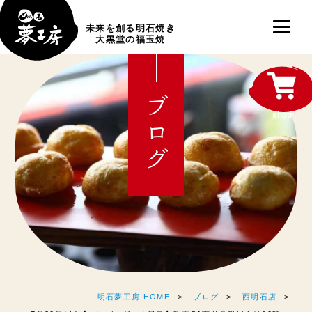
未来を創る明石焼き
大黒堂の福玉焼
ブログ
shop
明石夢工房 HOME
ブログ
西明石店