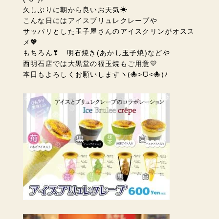
久しぶりに朝から良いお天気☀
こんな日にはアイスブリュレクレープや
サッパリとした玉子屋さんのアイスクリンがオスス
メ💖
もちろん❣ 明石焼き(あかし玉子焼)などや
西明石店では大黒堂の福玉焼もご用意💛
本日もよろしくお願いしますヽ(🐙˃ᗜ˂🐙)ﾉ