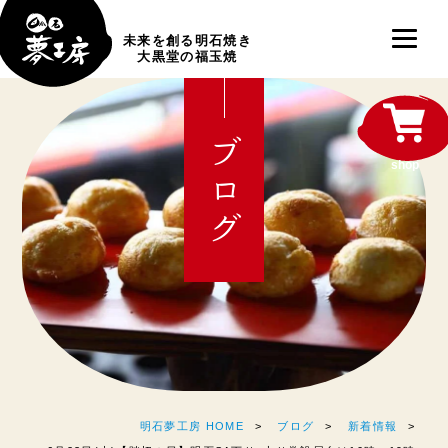
未来を創る明石焼き
大黒堂の福玉焼
ブログ
shop
明石夢工房 HOME
ブログ
新着情報