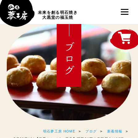
未来を創る明石焼き
大黒堂の福玉焼
ブログ
shop
明石夢工房 HOME
ブログ
新着情報