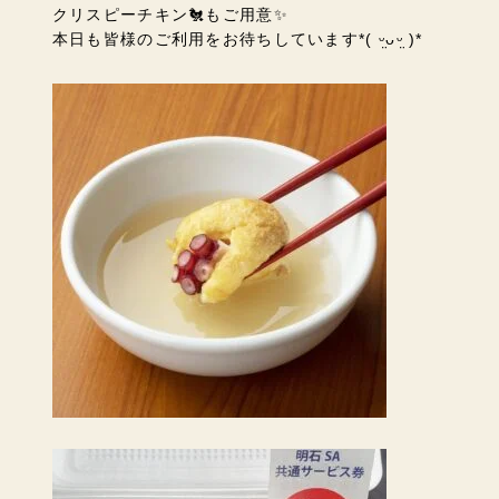
クリスピーチキン🐔もご用意✨
本日も皆様のご利用をお待ちしています*( ᵕ̤ᴗᵕ̤ )*