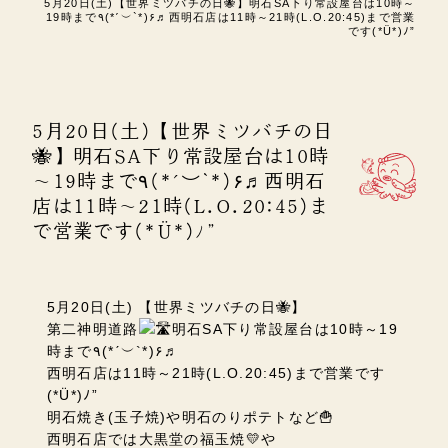
5月20日(土)【世界ミツバチの日🐝】明石SA下り常設屋台は10時～
19時まで٩(*ˊ︶`*)۶♬西明石店は11時～21時(L.O.20:45)まで営業
です(*Ü*)ﾉ”
5月20日(土)【世界ミツバチの日
🐝】明石SA下り常設屋台は10時
～19時まで٩(*ˊ︶`*)۶♬西明石
店は11時～21時(L.O.20:45)ま
で営業です(*Ü*)ﾉ”
5月20日(土) 【世界ミツバチの日🐝】
第二神明道路
明石SA
下り常設屋台は10時～19
時まで٩(*ˊ︶`*)۶♬
西明石店は11時～21時(L.O.20:45)まで営業です
(*Ü*)ﾉ”
明石焼き(玉子焼)や明石のりポテトなど🍟
西明石店では大黒堂の福玉焼💛や