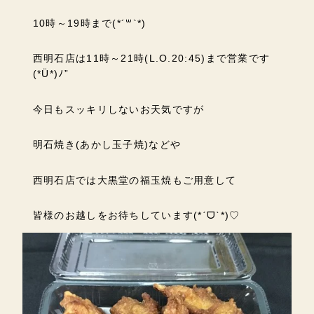
10時～19時まで(*´꒳`*)
西明石店は11時～21時(L.O.20:45)まで営業です
(*Ü*)ﾉ”
今日もスッキリしないお天気ですが
明石焼き(あかし玉子焼)などや
西明石店では大黒堂の福玉焼もご用意して
皆様のお越しをお待ちしています(*ˊᗜˋ*)♡