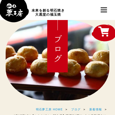
未来を創る明石焼き
大黒堂の福玉焼
ブログ
shop
明石夢工房 HOME
ブログ
新着情報