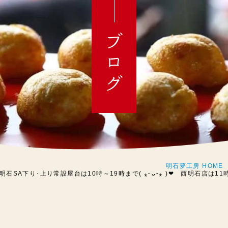
ブログ
明石夢工房 HOME
石SA下り･上り常設屋台は10時～19時まで( ⁎ᵕᴗᵕ⁎ )❤︎ 西明石店は11時～