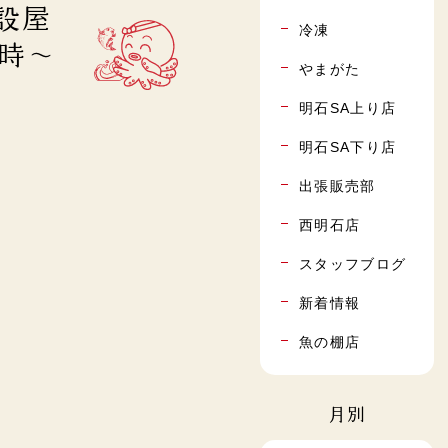
設屋
冷凍
1時～
やまがた
明石SA上り店
明石SA下り店
出張販売部
西明石店
スタッフブログ
新着情報
魚の棚店
月別