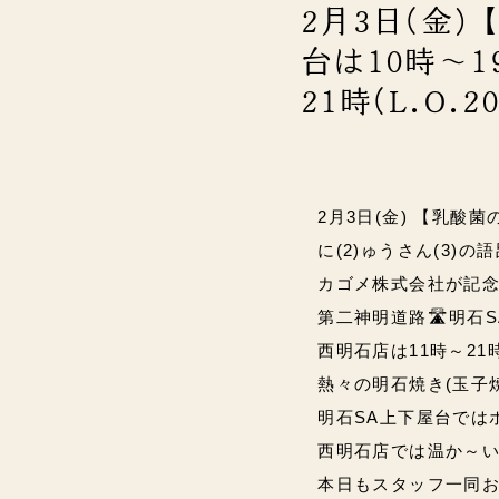
2月3日(金
台は10時～19
21時(L.O.2
2月3日(金) 【乳酸菌
に(2)ゅうさん(3)
カゴメ株式会社が記
第二神明道路🛣️明石SA
西明石店は11時～21時(L
熱々の明石焼き(玉子焼)
明石SA上下屋台では
西明石店では温か～
本日もスタッフ一同お待