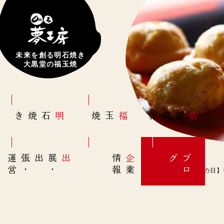
未来を創る明石焼き
大黒堂の福玉焼
明石焼き
福玉焼
店舗情報
営
出展
・
出張
・
運
報
企
情
グ
ブ
業
ロ
2月3日(金)【乳酸菌の日】明