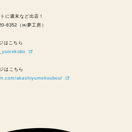
ントに週末など出店！
20-8352（㈱夢工房）
ページはこちら
hi_yumekobo
ページはこちら
ram.com/akashiyumekoubou/