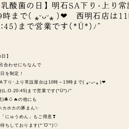
)【乳酸菌の日】明石SA下り･上り常
時まで( ⁎ᵕᴗᵕ⁎ )❤︎ 西明石店は1
0:45)まで営業です(*Ü*)ﾉ”
の日】
の語呂合わせにちなんで
念日を制定！
下り･上り常設屋台は10時～19時まで( ⁎ᵕᴗᵕ⁎ )❤︎
.O.20:45)まで営業です(*Ü*)ﾉ”
🐙🥚🔥の他にも
ホカホカの豚まん✨
い「にゅうめん」もご用意❣
ちしております(*ˊᗜˋ*)♡