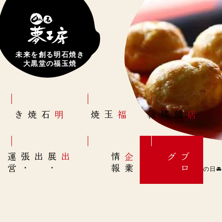
未来を創る明石焼き
大黒堂の福玉焼
明石焼き
福玉焼
店舗情報
営
出展
・
出張
・
運
報
企
情
グ
ブ
業
ロ
11月28日(月)【洗車の日