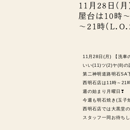
11月28日(
屋台は10時～
～21時(L.O
11月28日(月) 【洗車
いい(11)ツ(2)ヤ(
第二神明道路明石SA下り
西明石店は11時～21時(L
週の始まり月曜日❣
今週も明石焼き(玉子
西明石店では大黒堂
スタッフ一同お待ちして