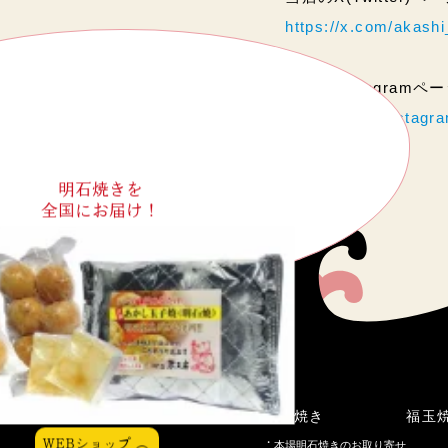
https://x.com/akas
当店のInstagram
https://www.instag
明石焼きを
全国にお届け！
こだわり
明石焼き
福玉
WEBショップ
本場明石焼きのお取り寄せ