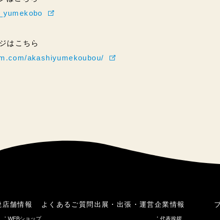
hi_yumekobo
ページはこちら
ram.com/akashiyumekoubou/
焼
店舗情報
よくあるご質問
出展・出張・運営
企業情報
WEBショップ
代表挨拶