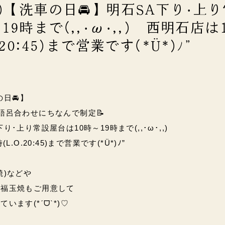
月)【洗車の日🚘】明石SA下り･上
19時まで(,,･ω･,,) 西明石店は
.20:45)まで営業です(*Ü*)ﾉ”
の日🚘】
8)の語呂合わせにちなんで制定📝
･上り常設屋台は10時～19時まで(,,･ω･,,)
.O.20:45)まで営業です(*Ü*)ﾉ”
焼)などや
の福玉焼もご用意して
います(*ˊᗜˋ*)♡