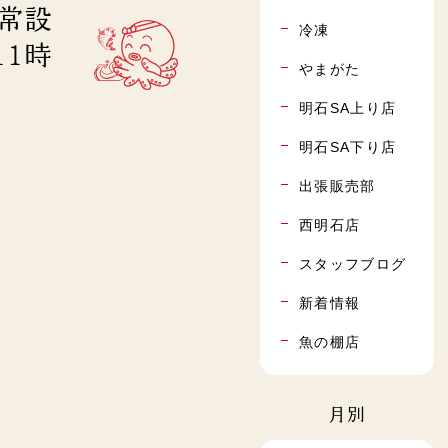
り常設
冷凍
11時
やまがた
明石SA上り店
明石SA下り店
出張販売部
西明石店
スタッフブログ
新着情報
魚の棚店
月別