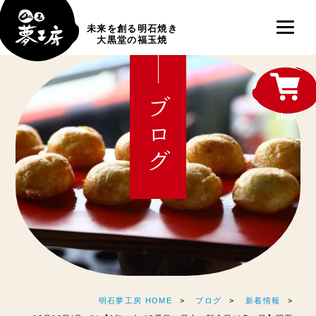
未来を創る明石焼き
大黒堂の福玉焼
ブログ
shop
明石夢工房 HOME
ブログ
新着情報