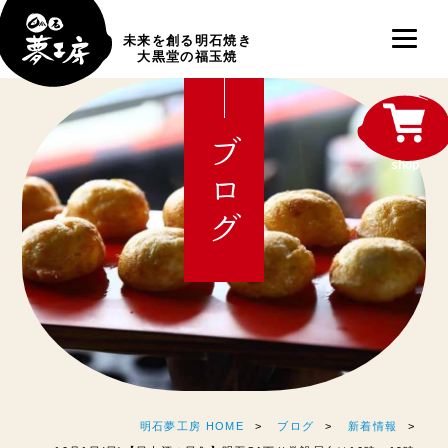
未来を創る明石焼き
大黒堂の福玉焼
ブログ
shop
明石夢工房 HOME
ブログ
新着情報