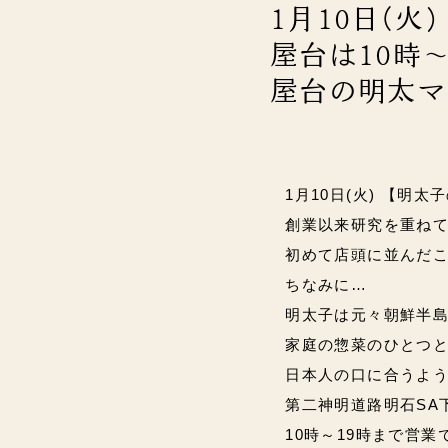
1月10日(
屋台は10時～
屋台の明太マ
1月10日(火) 【明太
創業以来研究を重ね
初めて店頭に並んだ
ちなみに…
明太子は元々朝鮮半
家庭の惣菜のひとつ
日本人の口に合うよう
第二神明道路明石SA
10時～19時まで営業です(