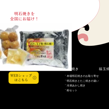
明石焼きを
全国にお届け！
こだわり
明石焼き
福玉
WEBショップ
本場明石焼きのお取り寄せ
はこちら
明石焼きとたこ焼きの違い
冷凍あかし焼き
粉セット