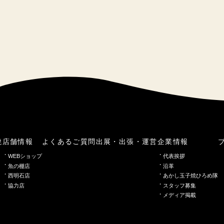
焼
店舗情報
よくあるご質問
出展・出張・運営
企業情報
WEBショップ
代表挨拶
魚の棚店
沿革
西明石店
あかし玉子焼ひろめ隊
協力店
スタッフ募集
メディア掲載