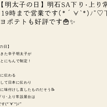
火)【明太子の日】明石SA下り･上り
19時まで営業です(*´∀`*)ﾉ”♡
ヨポテトも好評です🍟✨
子の日】
てきた辛子明太子が
ことにちんで制定！
島に伝わる
として日本に伝わり
に味付けし直したものだそう📝
下り･上り常設屋台は
*´∀`*)ﾉ”