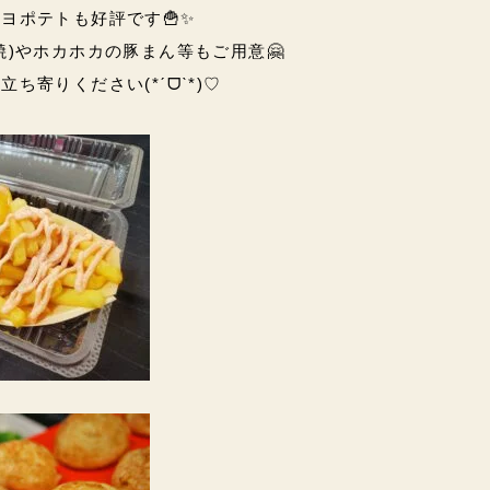
ヨポテトも好評です🍟✨
焼)やホカホカの豚まん等もご用意🤗
ち寄りください(*ˊᗜˋ*)♡