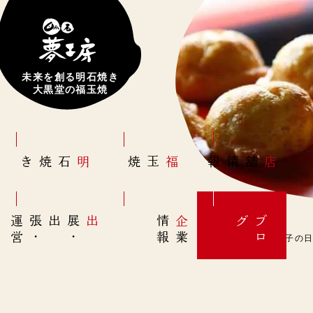
未来を創る明石焼き
大黒堂の福玉焼
明石焼き
福玉焼
店舗情報
営
出展
・
出張
・
運
報
企
情
グ
ブ
業
ロ
1月10日(火)【明太子の