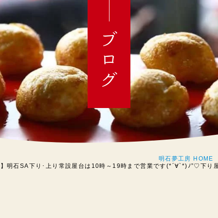
ブログ
明石夢工房 HOME
日】明石SA下り･上り常設屋台は10時～19時まで営業です(*´∀`*)ﾉ”♡