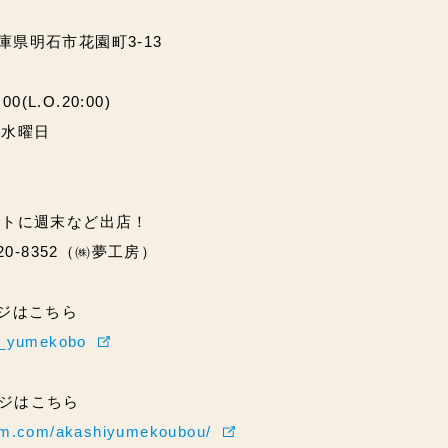
兵庫県明石市花園町3-13
(L.O.20:00)
・水曜日
ントに週末など出店！
20-8352（㈱夢工房）
ページはこちら
hi_yumekobo
ページはこちら
ram.com/akashiyumekoubou/