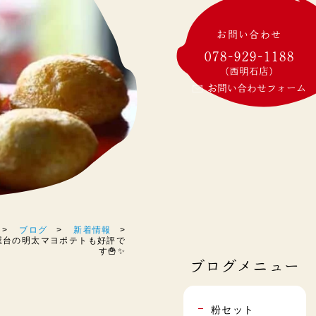
お問い合わせ
078-929-1188
(西明石店)
お問い合わせフォーム
ブログ
新着情報
下り屋台の明太マヨポテトも好評で
す🍟✨
ブログメニュー
粉セット