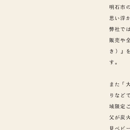
明石市
思い浮
弊社で
販売や
き）』
す。
また「
りなど
域限定
父が炭
見ベビ