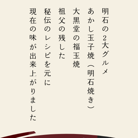
現在の味が出来上がりました
秘伝のレシピを元に
祖父の残した
大黒堂の福玉焼
あかし玉子焼（明石焼き）
明石の
2
大グルメ