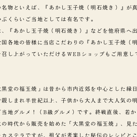
の名物といえば、『あかし玉子焼（明石焼き）』が
かぶくらいご当地としては有名です。
は、『あかし玉子焼（明石焼き）』などを他府県へ
全国各地の皆様に当店こだわりの『あかし玉子焼（
を召し上がっていただけるWEBショップもご用意し
大黒堂の福玉焼」は昔から市内近郊を中心とした縁
で親しまれ半世紀以上、子供から大人まで大人気の
ご当地グルメ！（B級グルメ）です。終戦直後、若か
火の時代から販売を始めた「大黒堂の福玉焼」、見
ーカステラですが、祖父が考案した秘伝のレシピと