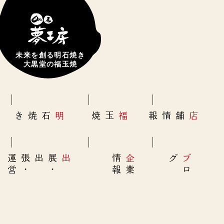
未来を創る明石焼き
大黒堂の福玉焼
明石焼き
福玉焼
店舗情報
営
出展
・
出張
・
運
報
企
情
グ
ブ
業
ロ