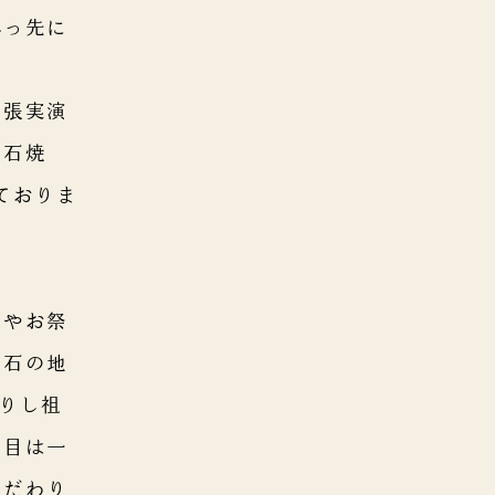
真っ先に
出張実演
明石焼
ておりま
日やお祭
明石の地
りし祖
た目は一
こだわり