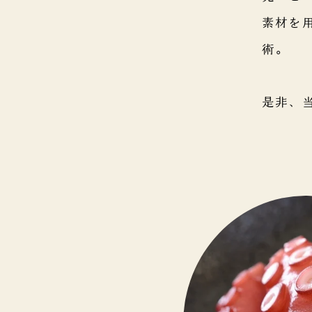
素材を
術。
是非、